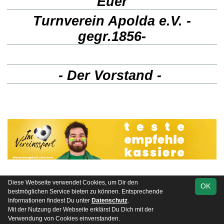
Euer
Turnverein Apolda e.V. -
gegr.1856-
- Der Vorstand -
Vereine mit Soccero
Diese Webseite verwendet Cookies, um Dir den
OK
soccero.de
bestmöglichen Service bieten zu können. Entsprechende
© 2006 - 2026
Informationen findest Du unter
Datenschutz
.
Mit der Nutzung der Webseite erklärst Du Dich mit der
Besucherstatistik
Kontakt
Impressum
Datenschutz
Verwendung von Cookies einverstanden.